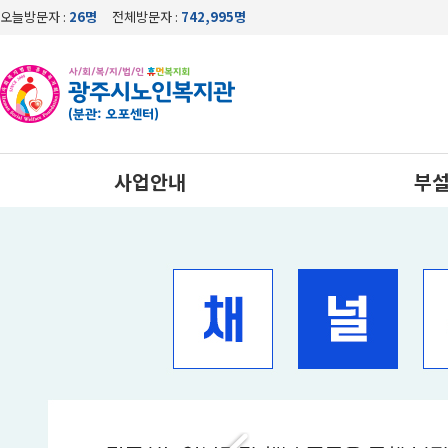
오늘방문자 :
26명
전체방문자 :
742,995명
사업안내
부
상담사업
노인
노년사회화교육사업
응급안전
사례관리사업
건강생활지원사업
자율이용시설