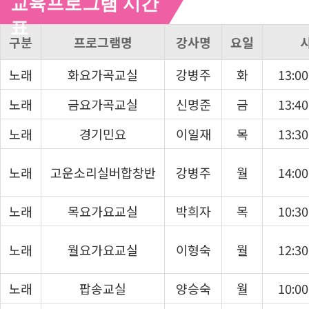
교육프로그램 시간
표
구분
프로그램명
강사명
요일
노래
화요가곡교실
강병주
화
13:00
노래
금요가곡교실
신명준
금
13:40
노래
경기민요
이일재
목
13:30
노래
고운소리실버합창반
강병주
월
14:00
노래
목요가요교실
박희자
목
10:30
노래
월요가요교실
이형숙
월
12:30
노래
팝송교실
양승숙
월
10:00