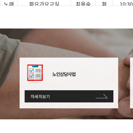
노래
화요가요교실
최용숙
화
10:30
댄스
건강라인댄스
신숙영
월,수
11:00
댄스
유산소댄스
김성미
월, 수
13:00
댄스
댄스스포츠
이창식
수,금
11:00
댄스
트로트웰빙댄스
최진희
화, 목
11:30
노인상담사업
댄스
해피댄스중급
신혜자
수,금
12:30
자세히보기
댄스
해피댄스초급
신혜자
수,금
14:00
장구&
전통예술한국무용
조재연
화,목
13:30
무용