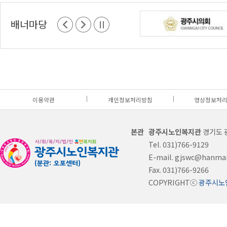
치매예
뇌튼튼놀이(치매예방)
이명신
월
11:00
방
배너마당
치매예
웃음치료
고영순
월
10:00
방
미술&
보테니컬아트
임인숙
화
10:00
공예
이용약관
개인정보처리방침
영상정보처리
미술&
수채화
이정섭
화
13:00
공예
광주시노인복지관
경기도 광
Tel. 031)766-9129
미술&
유화
김은량
수
13:00
E-mail. gjswc@hanmai
공예
Fax. 031)766-9266
COPYRIGHTⓒ
광주시노
서예
사군자
이현숙
금
10:00
서예
한문서예1
형계순
화
10:00