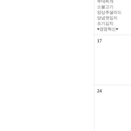
부대찌개
소불고기
양상추샐러드
양념깻잎지
포기김치
♥경영혁신♥
17
24