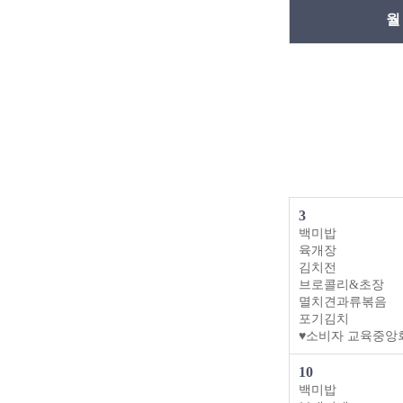
월
3
백미밥
육개장
김치전
브로콜리&초장
멸치견과류볶음
포기김치
♥소비자 교육중앙
10
백미밥